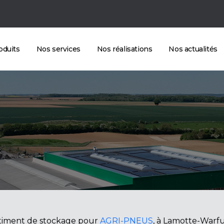
oduits
Nos services
Nos réalisations
Nos actualités
âtiment de stockage pour
AGRI-PNEUS
, à Lamotte-Warfu