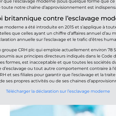
er que l’esclavage moderne (sous quelque forme que ce 
e toute notre chaîne d’approvisionnement est indispensab
oi britannique contre l’esclavage mo
age moderne a été introduite en 2015 et s’applique à toute
elles que celles ayant un chiffre d’affaires annuel d’au 
laration annuelle sur l’esclavage et le trafic d’êtres huma
groupe CRH plc qui emploie actuellement environ 78 50
umis aux principes directeurs indiqués dans le Code d
es formes, est inacceptable et que toutes les sociétés d
d’esclavage ou tout autre comportement contraire à l’ét
 et ses filiales pour garantir que l’esclavage et la tra
 de ses propres activités ou de ses chaines d’approvisio
Télécharger la déclaration sur l’esclavage moderne