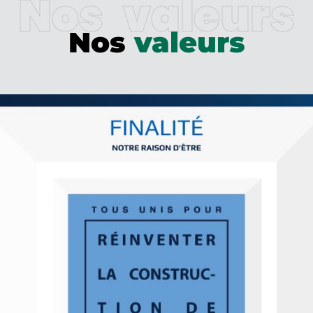
Nos valeurs
Nos
valeurs