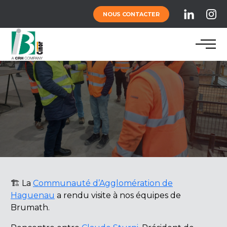
NOUS CONTACTER
🏗️ La
Communauté d’Agglomération de
Haguenau
a rendu visite à nos équipes de
Brumath.